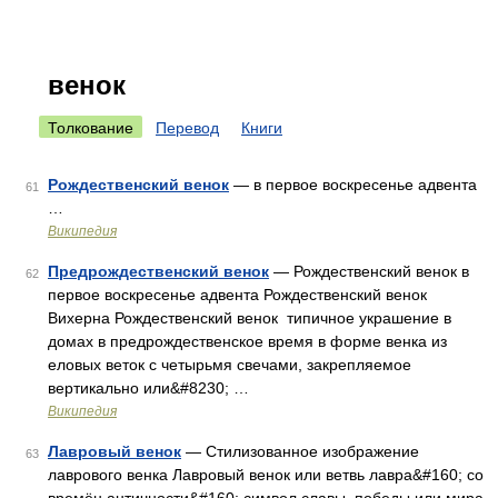
венок
Толкование
Перевод
Книги
Рождественский венок
— в первое воскресенье адвента
61
…
Википедия
Предрождественский венок
— Рождественский венок в
62
первое воскресенье адвента Рождественский венок
Вихерна Рождественский венок типичное украшение в
домах в предрождественское время в форме венка из
еловых веток с четырьмя свечами, закрепляемое
вертикально или&#8230; …
Википедия
Лавровый венок
— Стилизованное изображение
63
лаврового венка Лавровый венок или ветвь лавра&#160; со