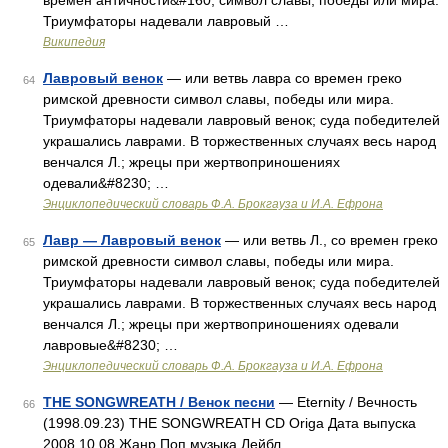
времён античности&#160; символ славы, победы или мира.
Триумфаторы надевали лавровый …
Википедия
Лавровый венок
— или ветвь лавра со времен греко
64
римской древности символ славы, победы или мира.
Триумфаторы надевали лавровый венок; суда победителей
украшались лаврами. В торжественных случаях весь народ
венчался Л.; жрецы при жертвоприношениях
одевали&#8230; …
Энциклопедический словарь Ф.А. Брокгауза и И.А. Ефрона
Лавр — Лавровый венок
— или ветвь Л., со времен греко
65
римской древности символ славы, победы или мира.
Триумфаторы надевали лавровый венок; суда победителей
украшались лаврами. В торжественных случаях весь народ
венчался Л.; жрецы при жертвоприношениях одевали
лавровые&#8230; …
Энциклопедический словарь Ф.А. Брокгауза и И.А. Ефрона
THE SONGWREATH / Венок песни
— Eternity / Вечность
66
(1998.09.23) THE SONGWREATH CD Origa Дата выпуска
2008.10.08 Жанр Поп музыка Лейбл …