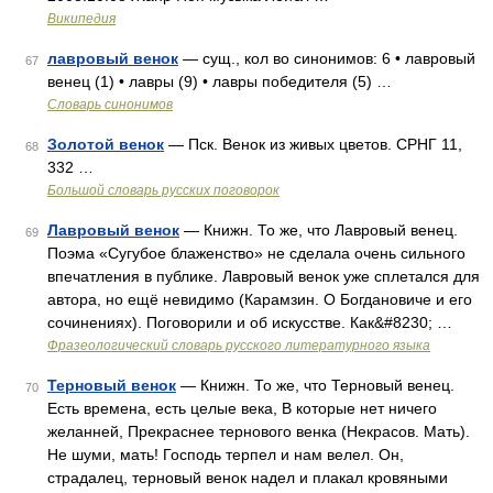
Википедия
лавровый венок
— сущ., кол во синонимов: 6 • лавровый
67
венец (1) • лавры (9) • лавры победителя (5) …
Словарь синонимов
Золотой венок
— Пск. Венок из живых цветов. СРНГ 11,
68
332 …
Большой словарь русских поговорок
Лавровый венок
— Книжн. То же, что Лавровый венец.
69
Поэма «Сугубое блаженство» не сделала очень сильного
впечатления в публике. Лавровый венок уже сплетался для
автора, но ещё невидимо (Карамзин. О Богдановиче и его
сочинениях). Поговорили и об искусстве. Как&#8230; …
Фразеологический словарь русского литературного языка
Терновый венок
— Книжн. То же, что Терновый венец.
70
Есть времена, есть целые века, В которые нет ничего
желанней, Прекраснее тернового венка (Некрасов. Мать).
Не шуми, мать! Господь терпел и нам велел. Он,
страдалец, терновый венок надел и плакал кровяными